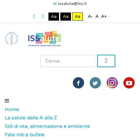
issalute@iss.it
Aa
Aa
Aa
A-
A
A+
Home
La salute dalla A alla Z
Stili di vita, alimentazione e ambiente
Falsi miti e bufale