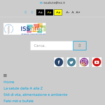
issalute@iss.it
Aa
Aa
Aa
A-
A
A+
Home
La salute dalla A alla Z
Stili di vita, alimentazione e ambiente
Falsi miti e bufale