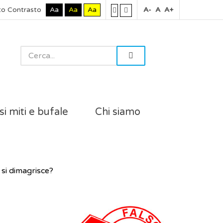
to Contrasto
Aa
Aa
Aa
A-
A
A+
si miti e bufale
Chi siamo
 si dimagrisce?