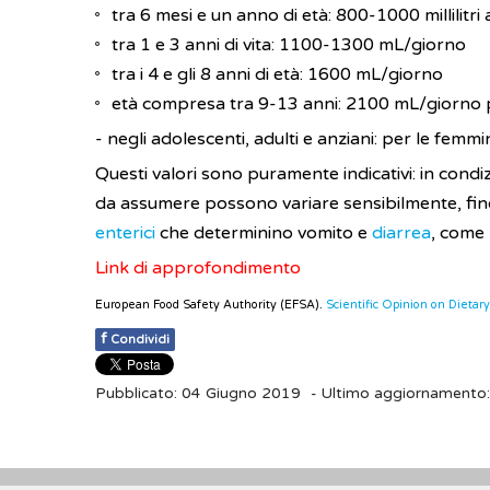
tra 6 mesi e un anno di età: 800-1000 millilitri
tra 1 e 3 anni di vita: 1100-1300 mL/giorno
tra i 4 e gli 8 anni di età: 1600 mL/giorno
età compresa tra 9-13 anni: 2100 mL/giorno 
- negli adolescenti, adulti e anziani: per le femmi
Questi valori sono puramente indicativi: in condizion
da assumere possono variare sensibilmente, fino a
enterici
che determinino vomito e
diarrea
, come 
Link di approfondimento
European Food Safety Authority (EFSA).
Scientific Opinion on Dietar
f
Condividi
Pubblicato: 04 Giugno 2019
- Ultimo aggiornamento