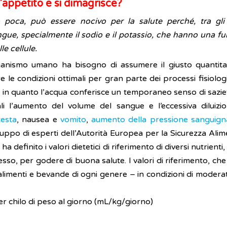
’appetito e si dimagrisce?
oca, può essere nocivo per la salute perché, tra gli al
sangue, specialmente il sodio e il potassio, che hanno una f
le cellule.
anismo umano ha bisogno di assumere il giusto quantita
re le condizioni ottimali per gran parte dei processi fisiolo
, in quanto l’acqua conferisce un temporaneo senso di saz
 l’aumento del volume del sangue e l’eccessiva diluizione 
testa
, nausea e
vomito
,
aumento della pressione sanguign
 gruppo di esperti dell’Autorità Europea per la Sicurezza A
, ha definito i valori dietetici di riferimento di diversi nutrie
esso, per godere di buona salute. I valori di riferimento, 
limenti e bevande di ogni genere – in condizioni di moderat
ri per chilo di peso al giorno (mL/kg/giorno)