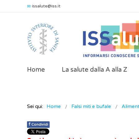
issalute@iss.it
Home
La salute dalla A alla Z
Sei qui:
Home
Falsi miti e bufale
Alimen
f
Condividi