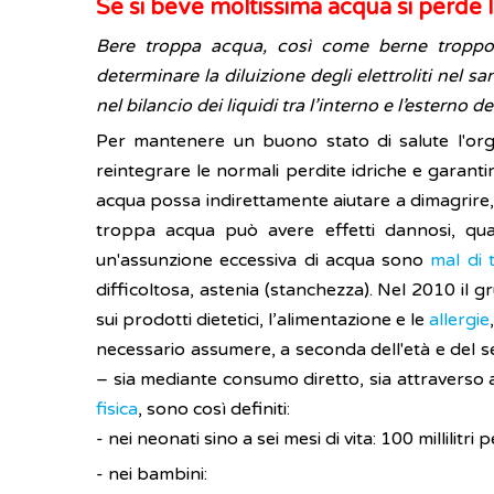
Se si beve moltissima acqua si perde l
Bere troppa acqua, così come berne troppo p
determinare la diluizione degli elettroliti nel 
nel bilancio dei liquidi tra l’interno e l’esterno del
Per mantenere un buono stato di salute l'org
reintegrare le normali perdite idriche e garanti
acqua possa indirettamente aiutare a dimagrire
troppa acqua può avere effetti dannosi, quali
un'assunzione eccessiva di acqua sono
mal di 
difficoltosa, astenia (stanchezza). Nel 2010 il
sui prodotti dietetici, l’alimentazione e le
allergie
necessario assumere, a seconda dell'età e del s
– sia mediante consumo diretto, sia attraverso a
fisica
, sono così definiti:
- nei neonati sino a sei mesi di vita: 100 millilit
- nei bambini: