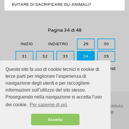
EVITARE DI SACRIFICARE GLI ANIMALI?
Pagina 34 di 48
INIZIO
INDIETRO
29
30
31
32
33
34
35
36
37
38
AVANTI
FINE
Questo sito fa uso di cookie tecnici e cookie di
terze parti per migliorare l’esperienza di
navigazione degli utenti e per raccogliere
informazioni sull’utilizzo del sito stesso.
Proseguendo nella navigazione si accetta l’uso
dei cookie.
Per saperne di più
© 2018
ISSalute - Sito sviluppato e gestito dall’Istituto
Superiore di Sanità (ISS) -
Disclaimer
-
Cookie
Accetto
Sitemap