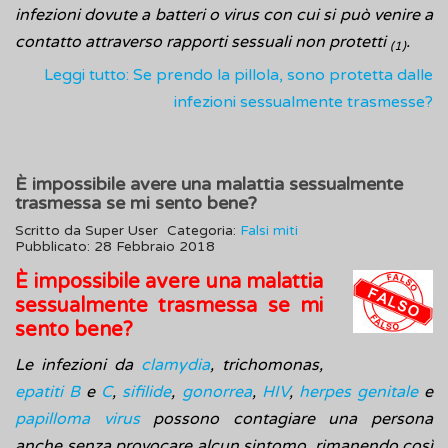
infezioni dovute a batteri o virus con cui si può venire a
contatto attraverso rapporti sessuali non protetti
.
(1)
Leggi tutto: Se prendo la pillola, sono protetta dalle
infezioni sessualmente trasmesse?
È impossibile avere una malattia sessualmente
trasmessa se mi sento bene?
Scritto da
Super User
Categoria:
Falsi miti
Pubblicato: 28 Febbraio 2018
È impossibile avere una malattia
sessualmente trasmessa se mi
sento bene?
Le infezioni da
clamydia
, trichomonas,
epatiti B
e
C
,
sifilide
,
gonorrea
,
HIV
,
herpes genitale
e
papilloma virus
possono contagiare una persona
anche senza provocare alcun sintomo, rimanendo così