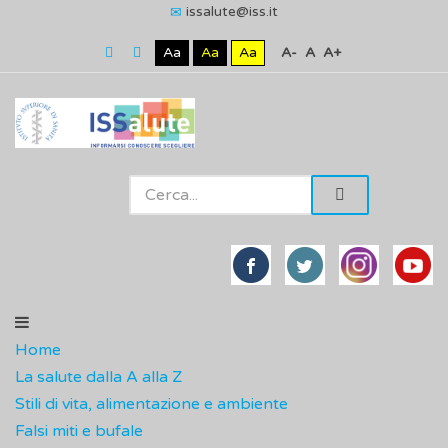
issalute@iss.it
Aa
Aa
Aa
A-
A
A+
Home
La salute dalla A alla Z
Stili di vita, alimentazione e ambiente
Falsi miti e bufale