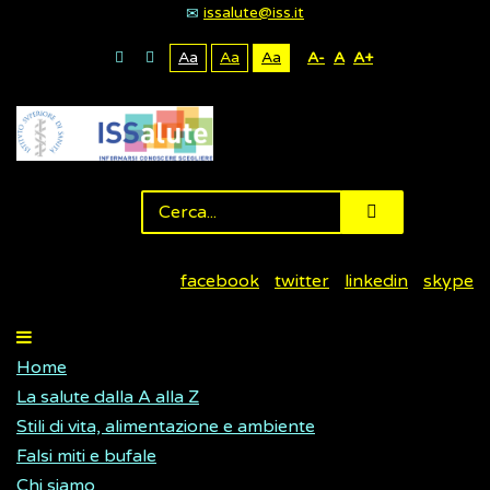
issalute@iss.it
Aa
Aa
Aa
A-
A
A+
facebook
twitter
linkedin
skype
Home
La salute dalla A alla Z
Stili di vita, alimentazione e ambiente
Falsi miti e bufale
Chi siamo