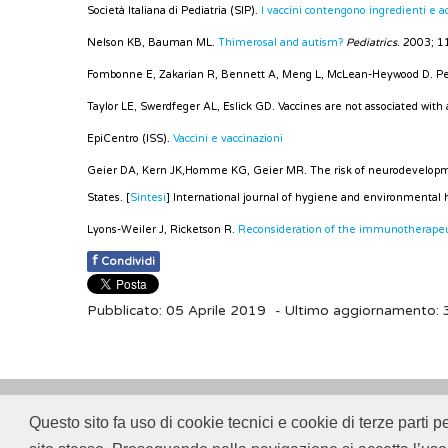
Società Italiana di Pediatria (SIP).
I vaccini contengono ingredienti e ad
Nelson KB, Bauman ML.
Thimerosal and autism?
Pediatrics
. 2003; 1
Fombonne E, Zakarian R, Bennett A, Meng L, McLean-Heywood D. Perv
Taylor LE, Swerdfeger AL, Eslick GD. Vaccines are not associated with
EpiCentro (ISS).
Vaccini e vaccinazioni
Geier DA, Kern JK,Homme KG, Geier MR. The risk of neurodevelopment
States. [
Sintesi
] International journal of hygiene and environmental
Lyons-Weiler J, Ricketson R.
Reconsideration of the immunotherapeut
f
Condividi
Pubblicato: 05 Aprile 2019
- Ultimo aggiornamento:
Questo sito fa uso di cookie tecnici e cookie di terze parti p
© 2018
ISSalute - Sito sviluppato e gestito dall’