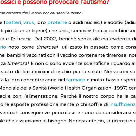
o tossici e possono provocare l’autismo?
con certezza che i vaccini non causano l'autismo.
e (
batteri, virus,
loro
proteine
o acidi nucleici) e additivi (ad
nenti più di un antigene) che unici, somministrati ai bambini 
zza e l’efficacia. Dal 2002, benchè senza alcuna evidenza di 
rio
noto come
timerosal
utilizzato in passato come conse
ismo nei bambini vaccinati con il vaccino contenente timerosal
enza
timerosal
. E non ci sono evidenze scientifiche riguardo al
 sotto dei limiti minimi di rischio per la salute. Nei vaccini so
Ma la loro concentrazione nel
farmaco
è molto bassa rispetto
ondiale della Sanità (World Health Organization, 1997) certif
aci e con l’alimentazione. Perché il nostro corpo ha la capa
rsone esposte professionalmente o chi soffre di
insufficien
entuali conseguenze pericolose e sono da considerarsi sicuri
le che assumiamo al bisogno. Nonostante ciò, la ricerca inte