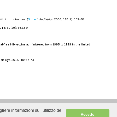
ith immunizations. [
Sintesi
]
Pediatrics
. 2006; 118(1): 139-50
2014; 32(29): 3623-9
al-free Hib vaccine administered from 1995 to 1999 in the United
 biology. 2018; 48: 67-73
liere informazioni sull’utilizzo del
Sitemap
Accetto