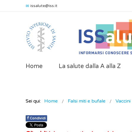
issalute@iss.it
Home
La salute dalla A alla Z
Sei qui:
Home
Falsi miti e bufale
Vaccini
f
Condividi