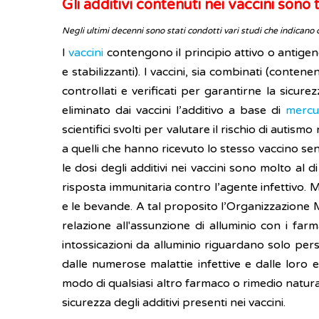
Gli additivi contenuti nei vaccini son
Negli ultimi decenni sono stati condotti vari studi che indicano 
I
vaccini
contengono il principio attivo o antigen
e stabilizzanti). I vaccini, sia combinati (conte
controllati e verificati per garantirne la sicure
eliminato dai vaccini l’additivo a base di
mercu
scientifici svolti per valutare il rischio di aut
a quelli che hanno ricevuto lo stesso vaccino s
le dosi degli additivi nei vaccini sono molto al di
risposta immunitaria contro l’agente infettivo. 
e le bevande. A tal proposito l’Organizzazione M
relazione all'assunzione di alluminio con i farm
intossicazioni da alluminio riguardano solo pe
dalle numerose malattie infettive e dalle loro ev
modo di qualsiasi altro farmaco o rimedio natura
sicurezza degli additivi presenti nei vaccini.