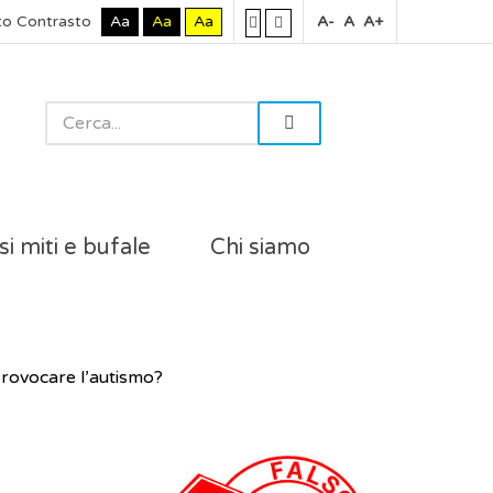
to Contrasto
Aa
Aa
Aa
A-
A
A+
si miti e bufale
Chi siamo
 provocare l’autismo?