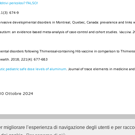
ditivi pericolosi? FALSO!
11(3): 674-9
asive developmental disorders in Montreal, Quebec, Canada: prevalence and links w
 autism: an evidence-based meta-analysis of case-control and cohort studies.
Vaccine
. 
al disorders following Thimerosal-containing Hib vaccine in comparison to Thimeros
 health. 2018; 221(4): 677-683
ic pediatric safe dose levels of aluminum
. Journal of trace elements in medicine and
 30 Ottobre 2024
er migliorare l’esperienza di navigazione degli utenti e per raccog
Istituto Superiore di Sanità (ISS) -
Disclaimer
-
Cookie