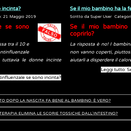
 incinta?
Se il mio bambino ha la f
o: 21 Maggio 2019
Scritto da
Super User
Categor
le se sono
Se il mio bambino 
coprirlo?
sa tra il 10 e
La risposta è no! I bambini
influenzale
non vanno coperti, piuttos
 tuttavia le donne incinte
aiutarli a disperdere il calo
Leggi tutto: 
tinfluenzale se sono incinta?
TO DOPO LA NASCITA FA BENE AL BAMBINO. È VERO?
RAPIA ELIMINA LE SCORIE TOSSICHE DALL'INTESTINO?