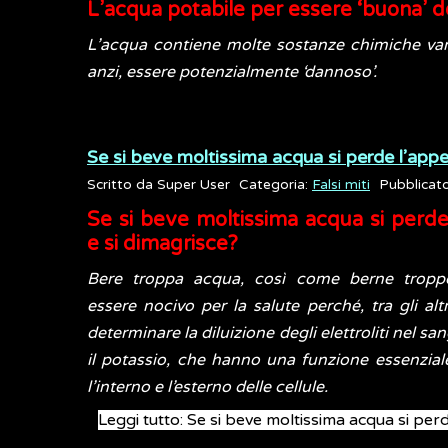
L’acqua potabile per essere ‘buona’ d
L’acqua contiene molte sostanze chimiche van
anzi, essere potenzialmente ‘dannoso’.
Se si beve moltissima acqua si perde l’appe
Scritto da
Super User
Categoria:
Falsi miti
Pubblicat
Se si beve moltissima acqua si perde
e si dimagrisce?
Bere troppa acqua, così come berne tropp
essere nocivo per la salute perché, tra gli altr
determinare la diluizione degli elettroliti nel sa
il potassio, che hanno una funzione essenziale 
l’interno e l’esterno delle cellule.
Leggi tutto: Se si beve moltissima acqua si perd