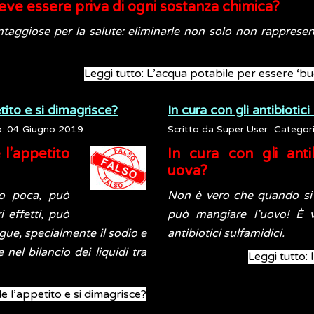
eve essere priva di ogni sostanza chimica?
taggiose per la salute: eliminarle non solo non rapprese
Leggi tutto: L’acqua potabile per essere ‘b
tito e si dimagrisce?
In cura con gli antibiotic
o: 04 Giugno 2019
Scritto da
Super User
Categor
 l’appetito
In cura con gli anti
uova?
o poca, può
Non è vero che quando si f
i effetti, può
può mangiare l’uovo! È 
ngue, specialmente il sodio e
antibiotici sulfamidici.
nel bilancio dei liquidi tra
Leggi tutto: 
e l’appetito e si dimagrisce?