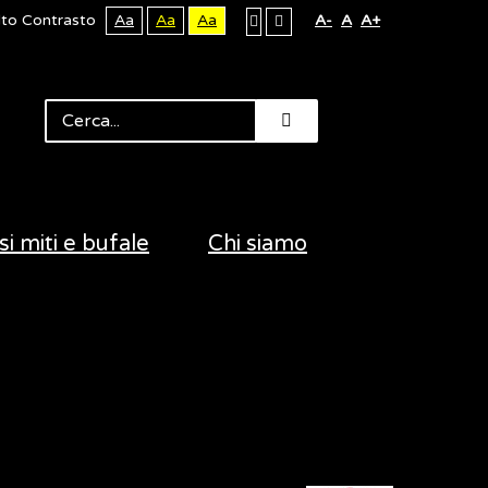
lto Contrasto
Aa
Aa
Aa
A-
A
A+
si miti e bufale
Chi siamo