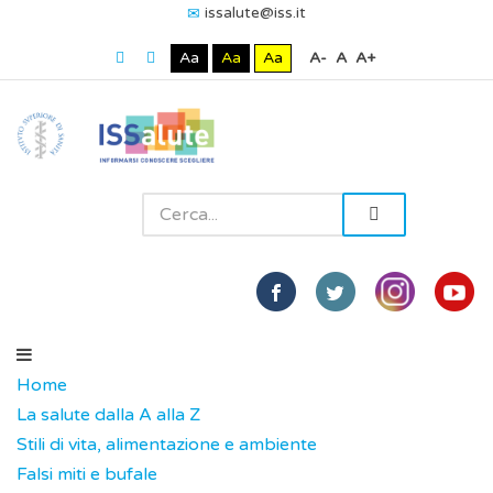
issalute@iss.it
Aa
Aa
Aa
A-
A
A+
Home
La salute dalla A alla Z
Stili di vita, alimentazione e ambiente
Falsi miti e bufale