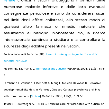
renale
cronica. I vaccini proteggono i bambini dalle
numerose malattie infettive e dalle loro eventuali
conseguenze pericolose e sono da considerarsi sicuri
nei limiti degli effetti collaterali, allo stesso modo di
qualsiasi altro farmaco o rimedio naturale che
assumiamo al bisogno. Nonostante ciò, la ricerca
internazionale continua a studiare e a controllare la
sicurezza degli additivi presenti nei vaccini.
Società Italiana di Pediatria (SIP).
I vaccini contengono ingredienti e additivi
pericolosi? FALSO!
Nelson KB, Bauman ML.
Thimerosal and autism?
Pediatrics
. 2003; 111(3): 674-
9
Fombonne E, Zakarian R, Bennett A, Meng L, McLean-Heywood D. Pervasive
developmental disorders in Montreal, Quebec, Canada: prevalence and links
with immunizations. [
Sintesi
]
Pediatrics
. 2006; 118(1): 139-50
Taylor LE, Swerdfeger AL, Eslick GD. Vaccines are not associated with autism: an