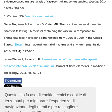
evidence-based meta-analysis of case-control and cohort studies.
Vaccine
. 2014;
32(29): 3623-9
EpiCentro (ISS).
Vaccini e vaccinazioni
Geier DA, Kern JK,Homme KG, Geier MR. The risk of neurodevelopmental
disorders following Thimerosal-containing Hib vaccine in comparison to
Thimerosal-free Hib vaccine administered from 1995 to 1999 in the United
States. [
Sintesi
] International journal of hygiene and environmental health.
2018; 221(4): 677-683
Lyons-Weiler J, Ricketson R.
Reconsideration of the immunotherapeutic
pediatric safe dose levels of aluminum
. Journal of trace elements in medicine
and biology. 2018; 48: 67-73
f
Condividi
Pubblicato: 05 Aprile 2019
Questo sito fa uso di cookie tecnici e cookie di
- Ultimo aggiornamento: 30 Ottobre 2024
terze parti per migliorare l’esperienza di
navigazione degli utenti e per raccogliere