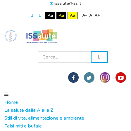
issalute@iss.it
Aa
Aa
Aa
A-
A
A+
Home
La salute dalla A alla Z
Stili di vita, alimentazione e ambiente
Falsi miti e bufale