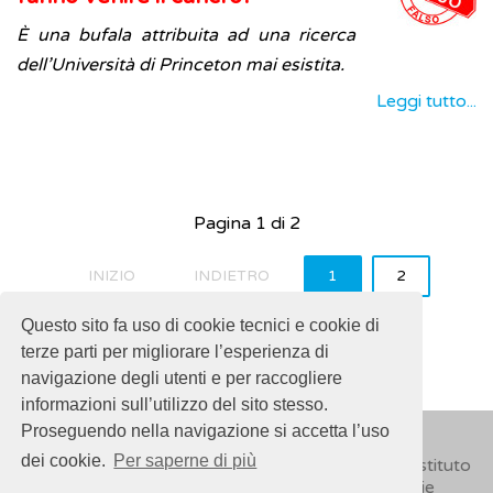
È una bufala attribuita ad una ricerca
dell’Università di Princeton mai esistita.
Leggi tutto...
Pagina 1 di 2
INIZIO
INDIETRO
1
2
AVANTI
FINE
Questo sito fa uso di cookie tecnici e cookie di
terze parti per migliorare l’esperienza di
navigazione degli utenti e per raccogliere
informazioni sull’utilizzo del sito stesso.
Proseguendo nella navigazione si accetta l’uso
dei cookie.
Per saperne di più
© 2018
ISSalute - Sito sviluppato e gestito dall’Istituto
Superiore di Sanità (ISS) -
Disclaimer
-
Cookie