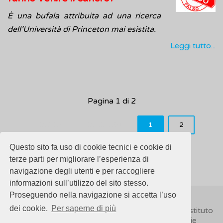
È una bufala attribuita ad una ricerca
dell’Università di Princeton mai esistita.
Leggi tutto...
Pagina 1 di 2
INIZIO
INDIETRO
1
2
AVANTI
FINE
Questo sito fa uso di cookie tecnici e cookie di
terze parti per migliorare l’esperienza di
navigazione degli utenti e per raccogliere
informazioni sull’utilizzo del sito stesso.
Proseguendo nella navigazione si accetta l’uso
dei cookie.
Per saperne di più
© 2018
ISSalute - Sito sviluppato e gestito dall’Istituto
Superiore di Sanità (ISS) -
Disclaimer
-
Cookie