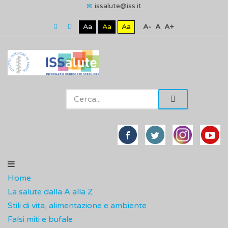
issalute@iss.it
Aa
Aa
Aa
A-
A
A+
Home
La salute dalla A alla Z
Stili di vita, alimentazione e ambiente
Falsi miti e bufale