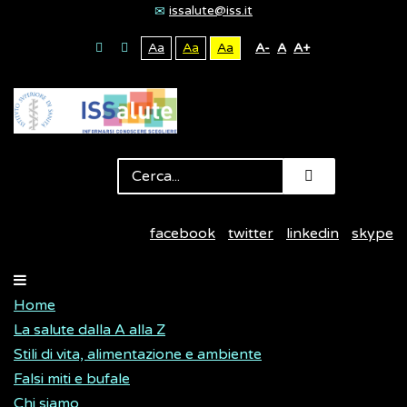
issalute@iss.it
Aa
Aa
Aa
A-
A
A+
facebook
twitter
linkedin
skype
Home
La salute dalla A alla Z
Stili di vita, alimentazione e ambiente
Falsi miti e bufale
Chi siamo