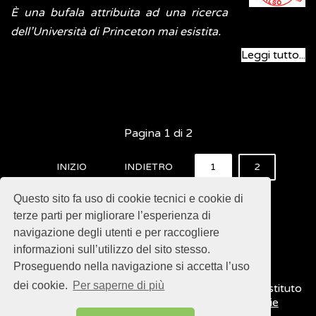
È una bufala attribuita ad una ricerca
dell’Università di Princeton mai esistita.
Leggi tutto...
Pagina 1 di 2
INIZIO
INDIETRO
1
2
AVANTI
FINE
Questo sito fa uso di cookie tecnici e cookie di
terze parti per migliorare l’esperienza di
navigazione degli utenti e per raccogliere
informazioni sull’utilizzo del sito stesso.
Proseguendo nella navigazione si accetta l’uso
dei cookie.
Per saperne di più
© 2018
ISSalute - Sito sviluppato e gestito dall’Istituto
Superiore di Sanità (ISS) -
Disclaimer
-
Cookie