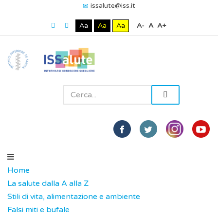
issalute@iss.it
Aa
Aa
Aa
A-
A
A+
Home
La salute dalla A alla Z
Stili di vita, alimentazione e ambiente
Falsi miti e bufale