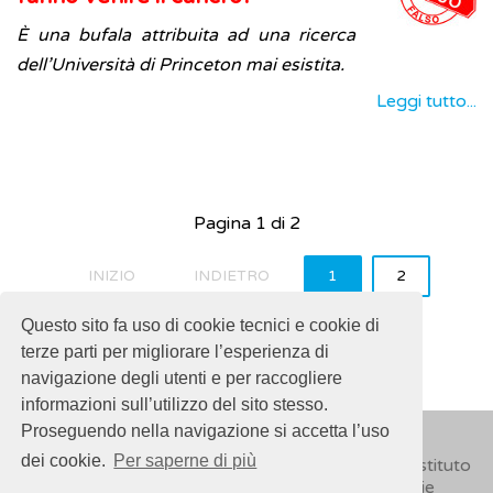
È una bufala attribuita ad una ricerca
dell’Università di Princeton mai esistita.
Leggi tutto...
Pagina 1 di 2
INIZIO
INDIETRO
1
2
AVANTI
FINE
Questo sito fa uso di cookie tecnici e cookie di
terze parti per migliorare l’esperienza di
navigazione degli utenti e per raccogliere
informazioni sull’utilizzo del sito stesso.
Proseguendo nella navigazione si accetta l’uso
dei cookie.
Per saperne di più
© 2018
ISSalute - Sito sviluppato e gestito dall’Istituto
Superiore di Sanità (ISS) -
Disclaimer
-
Cookie