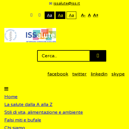
issalute@iss.it
Aa
Aa
Aa
A-
A
A+
facebook
twitter
linkedin
skype
Home
La salute dalla A alla Z
Stili di vita, alimentazione e ambiente
Falsi miti e bufale
Chi siamo