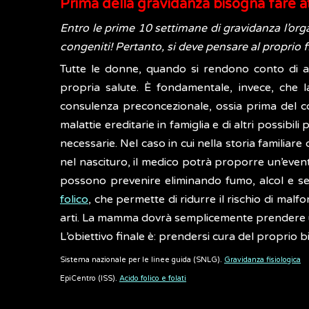
Prima della gravidanza bisogna fare a
Entro le prime 10 settimane di gravidanza l’orga
congeniti! Pertanto, si deve pensare al proprio 
Tutte le donne, quando si rendono conto di as
propria salute. È fondamentale, invece, che la
consulenza preconcezionale, ossia prima del co
malattie ereditarie in famiglia e di altri possibili
necessarie. Nel caso in cui nella storia familiare 
nel nascituro, il medico potrà proporre un’event
possono prevenire eliminando fumo, alcol e segu
folico
, che permette di ridurre il rischio di mal
arti. La mamma dovrà semplicemente prendere un
L’obiettivo finale è: prendersi cura del proprio
Sistema nazionale per le linee guida (SNLG).
Gravidanza fisiologica
EpiCentro (ISS).
Acido folico e folati