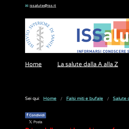
issalute@iss.it
Home
La salute dalla A alla Z
Sei qui:
Home
Falsi miti e bufale
Salute 
f
Condividi