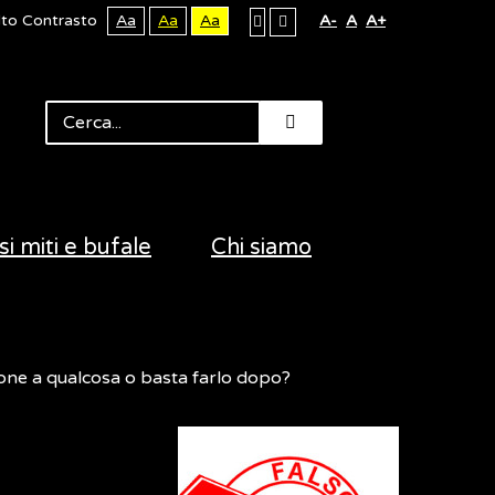
lto Contrasto
Aa
Aa
Aa
A-
A
A+
si miti e bufale
Chi siamo
ione a qualcosa o basta farlo dopo?