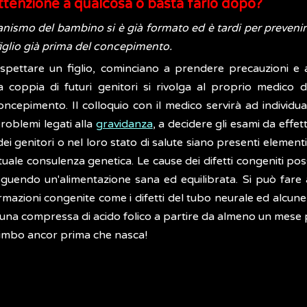
ttenzione a qualcosa o basta farlo dopo?
nismo del bambino si è già formato ed è tardi per prevenire
figlio già prima del concepimento.
pettare un figlio, cominciano a prendere precauzioni e a
 coppia di futuri genitori si rivolga al proprio medico d
ncepimento. Il colloquio con il medico servirà ad individu
 problemi legati alla
gravidanza
, a decidere gli esami da effet
dei genitori o nel loro stato di salute siano presenti elementi
uale consulenza genetica. Le cause dei difetti congeniti po
endo un'alimentazione sana ed equilibrata. Si può fare anch
formazioni congenite come i difetti del tubo neurale ed alcun
a compressa di acido folico a partire da almeno un mese p
 bimbo ancor prima che nasca!