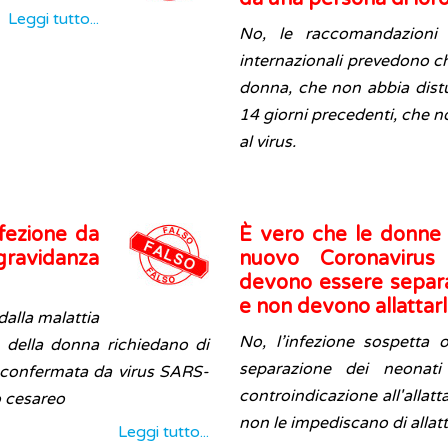
Leggi tutto...
No, le raccomandazioni de
internazionali prevedono ch
donna, che non abbia distur
14 giorni precedenti, che n
al virus.
fezione da
È vero che le donne 
ravidanza
nuovo Coronavirus
devono essere separat
e non devono allattarl
dalla malattia
No, l’infezione sospetta
 della donna richiedano di
separazione dei neonat
o confermata da virus SARS-
controindicazione all'allat
o cesareo
non le impediscano di allatt
Leggi tutto...