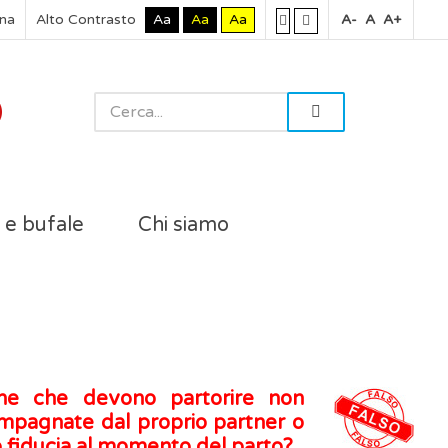
rna
Alto Contrasto
Aa
Aa
Aa
A-
A
A+
i e bufale
Chi siamo
ne che devono partorire non
mpagnate dal proprio partner o
o fiducia al momento del parto?