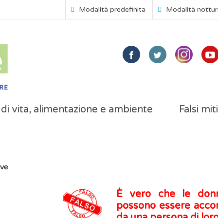
Modalità predefinita
Modalità nottu
i di vita, alimentazione e ambiente
Falsi mit
ive
È vero che le don
possono essere acco
da una persona di lor