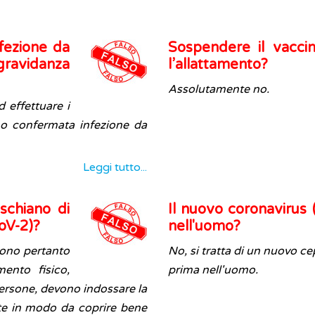
fezione da
Sospendere il vacci
ravidanza
l’allattamento?
Assolutamente no.
 effettuare i
a o confermata infezione da
Leggi tutto...
schiano di
Il nuovo coronavirus
oV-2)?
nell'uomo?
vono pertanto
No, si tratta di un nuovo ce
ento fisico,
prima nell'uomo.
ersone, devono indossare la
te in modo da coprire bene