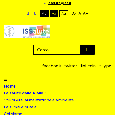
issalute@iss.it
Aa
Aa
Aa
A-
A
A+
facebook
twitter
linkedin
skype
Home
La salute dalla A alla Z
Stili di vita, alimentazione e ambiente
Falsi miti e bufale
Chi siamo