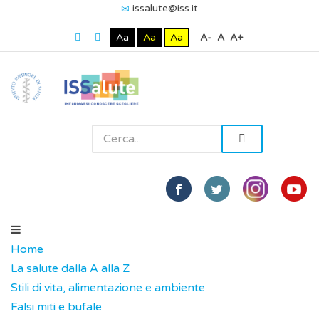
issalute@iss.it
Aa
Aa
Aa
A-
A
A+
Home
La salute dalla A alla Z
Stili di vita, alimentazione e ambiente
Falsi miti e bufale