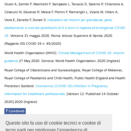
Giusti A, Zambri F, Marchetti F, Sampaolo L, Taruscio D, Salerno P, Chiantera A,
Colacurci N, Davanzo R, Mosca F, Petrini F, Ramenghi L, Vicario M, Villani A,
Viora E, Zanetto F, Donati S.
Indicazioni ad interim per gravidanza, parto,
allattamento e cura dei piccolissimi di 0-2 anni in risposta all’emergenza COVID-
19
. Versione 31 maggio 2020. Roma: Istituto Superiore di Sanità; 2020
(Rapporto ISS COVID-19 n. 45/2020)
World Health Organization (WHO).
Clinical Management of COVID-19. Interim
guidance
27 May 2020. Geneva: World Health Organization, 2020 (Inglese)
Royal College of Obstetricians and Gynaecologists, Royal College of Midwives,
Royal College of Paediatrics and Child Health, Public Health England and Health
Protection Scotland.
Coronavirus (COVID-19) Infection in Pregnancy.
Information for healthcare professionals
. [Version 12: Published 14 October
2020] 2020 (Inglese)
f
Condividi
Questo sito fa uso di cookie tecnici e cookie di
Pubblicato: 08 Febbraio 2021
terze parti per migliorare l’esperienza di