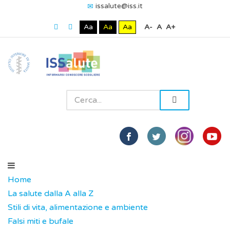
issalute@iss.it
Aa
Aa
Aa
A-
A
A+
Home
La salute dalla A alla Z
Stili di vita, alimentazione e ambiente
Falsi miti e bufale