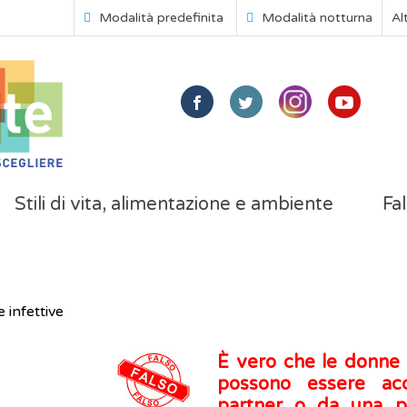
Modalità predefinita
Modalità notturna
Al
Stili di vita, alimentazione e ambiente
Fal
 infettive
È vero che le donne
possono essere ac
partner o da una pe