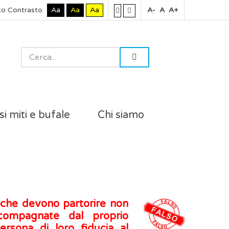
to Contrasto
Aa
Aa
Aa
A-
A
A+
si miti e bufale
Chi siamo
 che devono partorire non
compagnate dal proprio
rsona di loro fiducia al