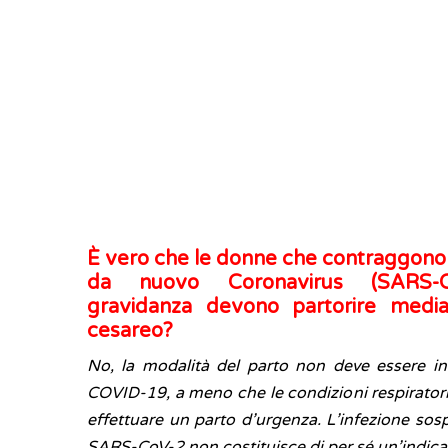
È vero che le donne che contraggono 
da nuovo Coronavirus (SARS-C
gravidanza devono partorire media
cesareo?
No, la modalità del parto non deve essere in
COVID-19, a meno che le condizioni respiratori
effettuare un parto d’urgenza. L’infezione sos
SARS-CoV-2 non costituisce di per sé un’indicaz