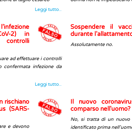
Leggi tutto...
l’infezione
Sospendere il vacc
oV-2) in
durante l’allattament
controlli
Assolutamente no.
re ad effettuare i controlli
 o confermata infezione da
Leggi tutto...
n rischiano
Il nuovo coronavir
rus (SARS-
comparso nell'uomo?
No, si tratta di un nuovo
are e devono
identificato prima nell'uom