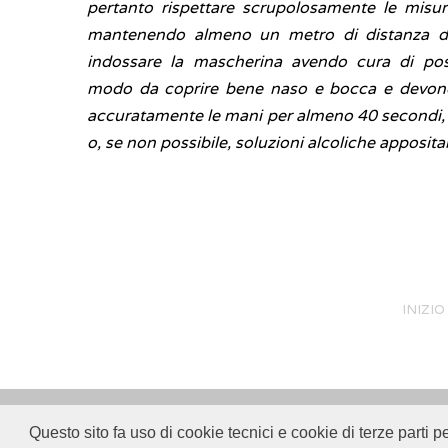
pertanto rispettare scrupolosamente le misur
mantenendo almeno un metro di distanza da
indossare la mascherina avendo cura di posi
modo da coprire bene naso e bocca e devono
accuratamente le mani per almeno 40 secondi,
o, se non possibile, soluzioni alcoliche apposi
INIZIO
Questo sito fa uso di cookie tecnici e cookie di terze parti p
© 2018
ISSalute - Sito sviluppato e gestito dall’