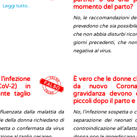
Leggi tutto...
momento del parto?
No, le raccomandazioni delle
prevedono che sia possibile
che non abbia disturbi ricon
giorni precedenti, che non
negativa al virus.
l’infezione
È vero che le donne c
oV-2) in
da nuovo Coronav
nte taglio
gravidanza devono e
piccoli dopo il parto e
fluenzata dalla malattia da
No, l’infezione sospetta o
e della donna richiedano di
separazione dei neonati 
petta o confermata da virus
controindicazione all'allat
ione al taglio cesareo
donna non le impediscano di