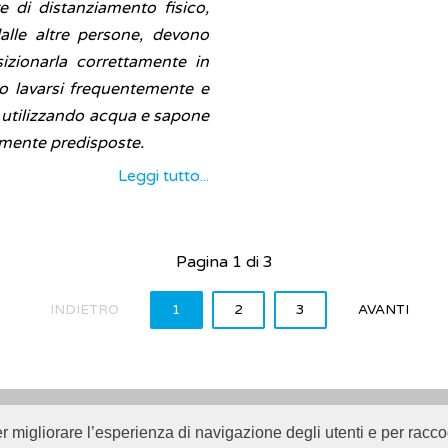
e di distanziamento fisico,
lle altre persone, devono
zionarla correttamente in
 lavarsi frequentemente e
 utilizzando acqua e sapone
tamente predisposte.
Leggi tutto...
Pagina 1 di 3
INDIETRO
1
2
3
AVANTI
er migliorare l’esperienza di navigazione degli utenti e per raccog
Istituto Superiore di Sanità (ISS) -
Disclaimer
-
Cookie