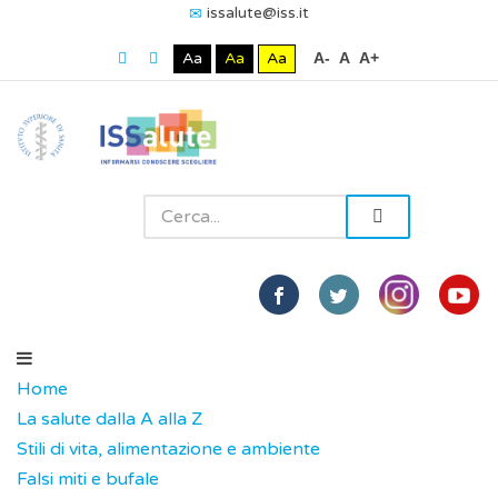
issalute@iss.it
Aa
Aa
Aa
A-
A
A+
Home
La salute dalla A alla Z
Stili di vita, alimentazione e ambiente
Falsi miti e bufale