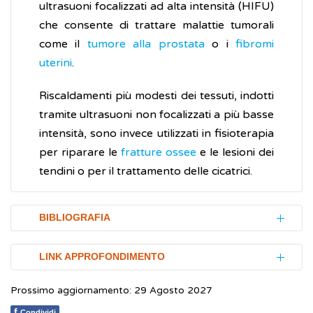
ultrasuoni focalizzati ad alta intensità (HIFU)
che consente di trattare malattie tumorali
come il
tumore alla prostata
o i
fibromi
uterini
.
Riscaldamenti più modesti dei tessuti, indotti
tramite ultrasuoni non focalizzati a più basse
intensità, sono invece utilizzati in fisioterapia
per riparare le
fratture ossee
e le lesioni dei
tendini o per il trattamento delle cicatrici.
BIBLIOGRAFIA
United Nations Environment Programme
LINK APPROFONDIMENTO
(UNEP).
Radiation: effects and sources
,
Prossimo aggiornamento: 29 Agosto 2027
2016
International Commission on Non-Ionizing
Radiation Protection
(ICNIRP)
f
Condividi