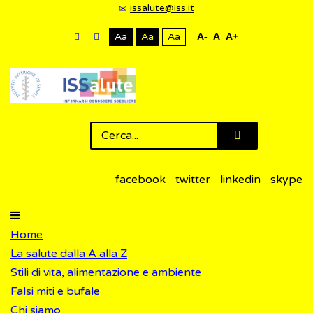
issalute@iss.it
Aa
Aa
Aa
A-
A
A+
facebook
twitter
linkedin
skype
Home
La salute dalla A alla Z
Stili di vita, alimentazione e ambiente
Falsi miti e bufale
Chi siamo