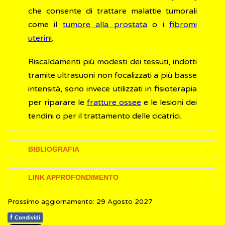
che consente di trattare malattie tumorali
come il
tumore alla prostata
o i
fibromi
uterini
.
Riscaldamenti più modesti dei tessuti, indotti
tramite ultrasuoni non focalizzati a più basse
intensità, sono invece utilizzati in fisioterapia
per riparare le
fratture ossee
e le lesioni dei
tendini o per il trattamento delle cicatrici.
BIBLIOGRAFIA
United Nations Environment Programme
LINK APPROFONDIMENTO
(UNEP).
Radiation: effects and sources
,
Prossimo aggiornamento: 29 Agosto 2027
2016
International Commission on Non-Ionizing
Radiation Protection
(ICNIRP)
f
Condividi