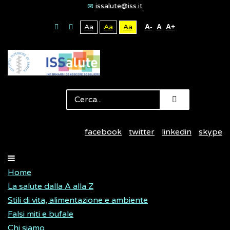
issalute@iss.it
Aa
Aa
Aa
A-
A
A+
facebook
twitter
linkedin
skype
Home
La salute dalla A alla Z
Stili di vita, alimentazione e ambiente
Falsi miti e bufale
Chi siamo