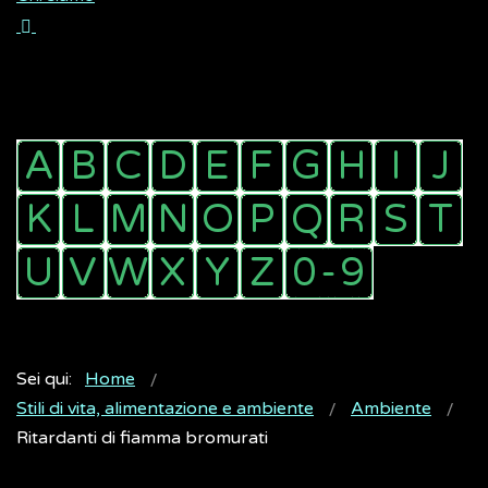
Sei qui:
Home
Stili di vita, alimentazione e ambiente
Ambiente
Ritardanti di fiamma bromurati