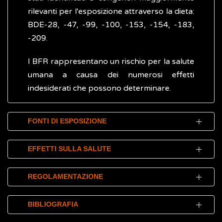
rilevanti per l'esposizione attraverso la dieta:
BDE-28, -47, -99, -100, -153, -154, -183,
-209.
I BFR rappresentano un rischio per la salute
umana a causa dei numerosi effetti
indesiderati che possono determinare.
FONTI DI ESPOSIZIONE
Le vie di esposizione ai ritardanti di fiamma
EFFETTI SULLA SALUTE
bromurati (BFR) sono molteplici ed
includono la dieta e la polvere domestica.
Numerosi studi condotti su modelli animali,
REGOLAMENTAZIONE
su colture cellulari e sulla popolazione,
I BFR hanno un'elevata stabilità chimica e
hanno evidenziato che l'esposizione a
L'aumento delle evidenze scientifiche degli
BIBLIOGRAFIA
pertanto rimangono nell'ambiente per molti
ritardanti di fiamma bromurati, agli eteri
effetti dei ritardanti di fiamma bromurati