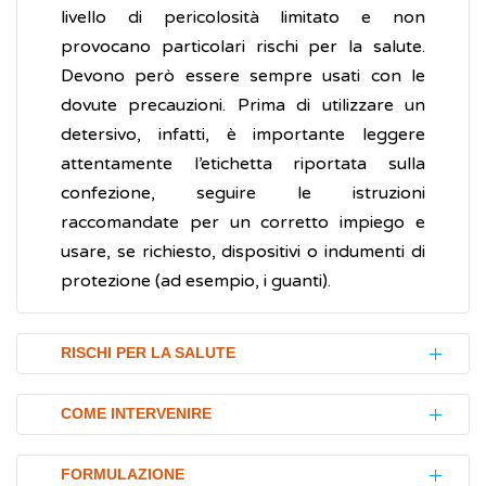
livello di pericolosità limitato e non
provocano particolari rischi per la salute.
Devono però essere sempre usati con le
dovute precauzioni. Prima di utilizzare un
detersivo, infatti, è importante leggere
attentamente l’etichetta riportata sulla
confezione, seguire le istruzioni
raccomandate per un corretto impiego e
usare, se richiesto, dispositivi o indumenti di
protezione (ad esempio, i guanti).
RISCHI PER LA SALUTE
L'immissione sul mercato dei detergenti è
COME INTERVENIRE
disciplinata da uno specifico Regolamento
europeo che stabilisce regole concernenti
In presenza di una intossicazione acuta
FORMULAZIONE