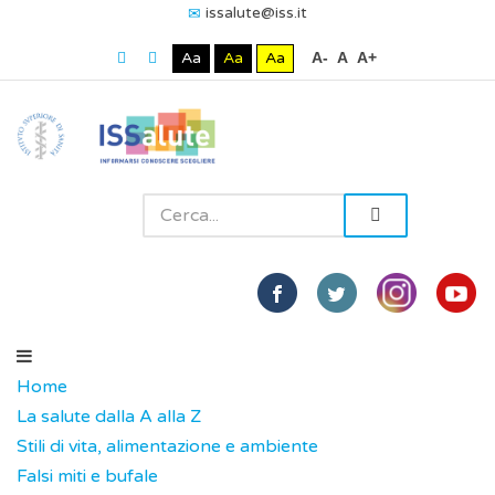
issalute@iss.it
Aa
Aa
Aa
A-
A
A+
Home
La salute dalla A alla Z
Stili di vita, alimentazione e ambiente
Falsi miti e bufale