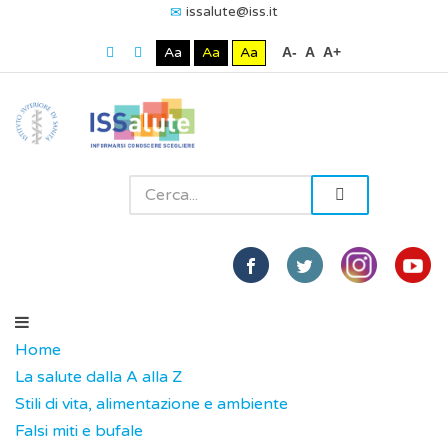
issalute@iss.it
Aa
Aa
Aa
A-
A
A+
Home
La salute dalla A alla Z
Stili di vita, alimentazione e ambiente
Falsi miti e bufale