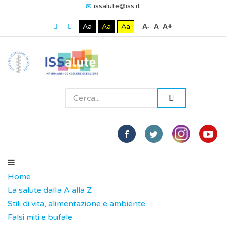
issalute@iss.it
Aa
Aa
Aa
A-
A
A+
Home
La salute dalla A alla Z
Stili di vita, alimentazione e ambiente
Falsi miti e bufale