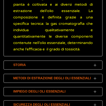
pianta è coltivata e ai diversi metodi di
estrazione dell'olio essenziale. La
composizione è definita grazie a una
specifica tecnica: la gas cromatografia che
individua qualitativamente e
quantitativamente le diverse componenti
contenute nell'olio essenziale, determinando
anche l'efficacia e il grado di tossicità.
STORIA
Gli oli essenziali (OE) sono utilizzati in tutto il
METODI DI ESTRAZIONE DEGLI OLI ESSENZIALI
mondo da millenni e con scopi diversi. Le
prime testimonianze risalgono al Neolitico,
I metodi di estrazione degli oli essenziali (OE)
IMPIEGO DEGLI OLI ESSENZIALI
periodo storico risalente a oltre 4.000 anni
possono essere classificati in due categorie:
avanti Cristo (4000 a.C.). In quell'epoca gli oli
Il maggiore utilizzo degli oli essenziali (OE) è
metodi convenzionali/classici
, basati
SICUREZZA DEGLI OLI ESSENZIALI