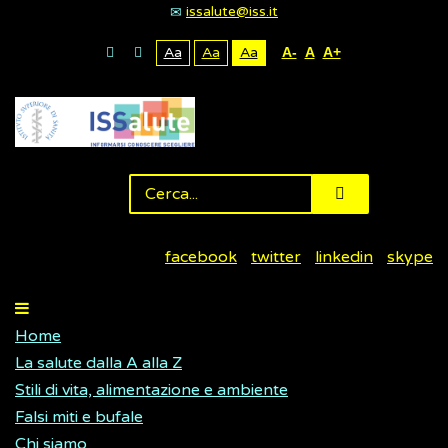
issalute@iss.it
Aa
Aa
Aa
A-
A
A+
facebook
twitter
linkedin
skype
Home
La salute dalla A alla Z
Stili di vita, alimentazione e ambiente
Falsi miti e bufale
Chi siamo