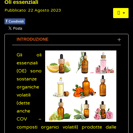
Oli essenziali
Pubblicato: 22 Agosto 2023
f
Condividi
INTRODUZIONE
Gli oli
essenziali
(OE) sono
sostanze
organiche
volatili
(dette
anche
COV –
composti organici volatili) prodotte dalle