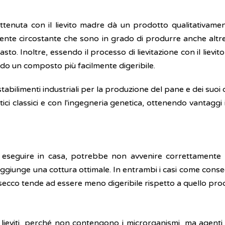
a ottenuta con il lievito madre dà un prodotto qualitativament
ente circostante che sono in grado di produrre anche altre 
pasto. Inoltre, essendo il processo di lievitazione con il liev
do un composto più facilmente digeribile.
li stabilimenti industriali per la produzione del pane e dei suoi
ci classici e con l'ingegneria genetica, ottenendo vantaggi i
a eseguire in casa, potrebbe non avvenire correttamente 
ggiunge una cottura ottimale. In entrambi i casi come conse
vito secco tende ad essere meno digeribile rispetto a quello pr
lieviti, perché non contengono i microrganismi, ma agenti ch