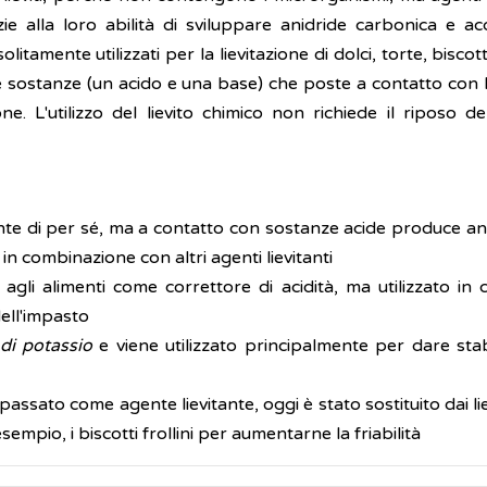
e alla loro abilità di sviluppare anidride carbonica e ac
amente utilizzati per la lievitazione di dolci, torte, biscot
 sostanze (un acido e una base) che poste a contatto con l'
one. L'utilizzo del lievito chimico non richiede il riposo 
ante di per sé, ma a contatto con sostanze acide produce an
in combinazione con altri agenti lievitanti
gli alimenti come correttore di acidità, ma utilizzato i
dell'impasto
 di potassio
e viene utilizzato principalmente per dare sta
l passato come agente lievitante, oggi è stato sostituito dai 
empio, i biscotti frollini per aumentarne la friabilità