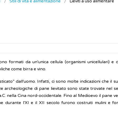
e
Stili di vita e alimentazione
Lieviti a uso alimentare
 sono formati da un'unica cellula (organismi unicellulari) 
liche come birra e vino.
icato” dall'uomo. Infatti, ci sono molte indicazioni che il suo
ze archeologiche di pane lievitato sono state trovate nel s
o a.C. nella Cina nord-occidentale. Fino al Medioevo il pane ve
 durante l'XI e il XII secolo furono costruiti mulini e for