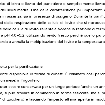
to di birra o lievito del panettiere o semplicemente lievito
i lieviti madre. Una delle caratteristiche più importanti 
ia in assenza, sia in presenza di ossigeno. Durante la panifi
i dalla respirazione delle cellule di lievito che si ripro
 delle cellule di lievito rallenta e avviene la reazione di fer
 a pH 4.0–5.2, utilizzando lievito fresco perché quello più
tarda o annulla la moltiplicazione del lievito è la temperatur
vito per la panificazione:
ente disponibile in forma di cubetti. È chiamato così perc
 un mese) in frigorifero
o di poter essere conservato per un lungo periodo (anche un 
re
, si può trovare in commercio in forma essiccata, ma si p
’ di zucchero) e lasciando l’impasto all'aria aperta in modo