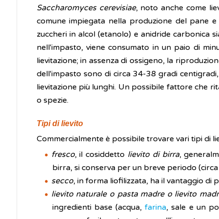
Saccharomyces cerevisiae
, noto anche come lievi
comune impiegata nella produzione del pane e de
zuccheri in alcol (etanolo) e anidride carbonica s
nell'impasto, viene consumato in un paio di minut
lievitazione; in assenza di ossigeno, la riproduzione
dell'impasto sono di circa 34-38 gradi centigradi,
lievitazione più lunghi. Un possibile fattore che ri
o spezie.
Tipi di lievito
Commercialmente è possibile trovare vari tipi di lie
fresco
, il cosiddetto
lievito di birra
, generalm
birra, si conserva per un breve periodo (circa
secco
, in forma liofilizzata, ha il vantaggi
lievito naturale o pasta madre o lievito mad
ingredienti base (acqua,
farina
, sale e un po