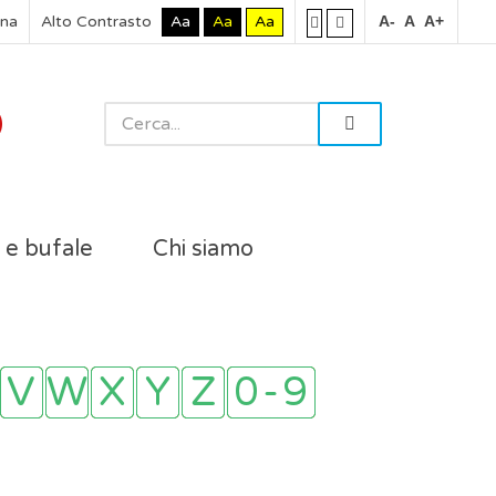
rna
Alto Contrasto
Aa
Aa
Aa
A-
A
A+
i e bufale
Chi siamo