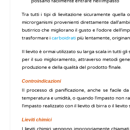
possano facilmente entrare nell'impasto
Tra tutti i tipi di lievitazione sicuramente quell
microrganismi provenienti direttamente dall'ambi
butirrico che migliorano il gusto e l'odore dell'im
trasformare i
carboidrati
più lentamente, originan
Il lievito è ormai utilizzato su larga scala in tutti g
per il suo miglioramento, attraverso metodi geneti
produzione e della qualità del prodotto finale.
Controindicazioni
Il processo di panificazione, anche se facile d
temperatura e umidità, o quando l'impasto non ra
l'impasto realizzato con il lievito di birra o il lie
Lieviti chimici
I lieviti chimici vengono impropriamente chiamati 