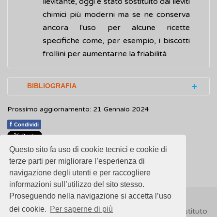
lievitante, oggi è stato sostituito dai lieviti
chimici più moderni ma se ne conserva
ancora l'uso per alcune ricette
specifiche come, per esempio, i biscotti
frollini per aumentarne la friabilità
BIBLIOGRAFIA
Prossimo aggiornamento: 21 Gennaio 2024
Sicard D, Legras JL.
Bread, Beer and Wine:
Yeast Domestication in the Saccharomyces
f
Condividi
Sensu Stricto
.
Comptes Rendus Biologies
.
Questo sito fa uso di cookie tecnici e cookie di
2011 Mar; 334(3): 229-36
1
1
1
1
1
Rating 1.00 (4 Votes)
terze parti per migliorare l’esperienza di
navigazione degli utenti e per raccogliere
Dashko S, Zhou N, Compagno C, Piškur J.
informazioni sull’utilizzo del sito stesso.
Why, when, and how did yeast evolve
Proseguendo nella navigazione si accetta l’uso
alcoholic fermentation?
FEMS Yeast
dei cookie.
Per saperne di più
© 2018
ISSalute - Sito sviluppato e gestito dall’Istituto
Research
. 2014 Sep; 14(6): 826–832