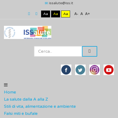
issalute@iss.it
Aa
Aa
Aa
A-
A
A+
Home
La salute dalla A alla Z
Stili di vita, alimentazione e ambiente
Falsi miti e bufale