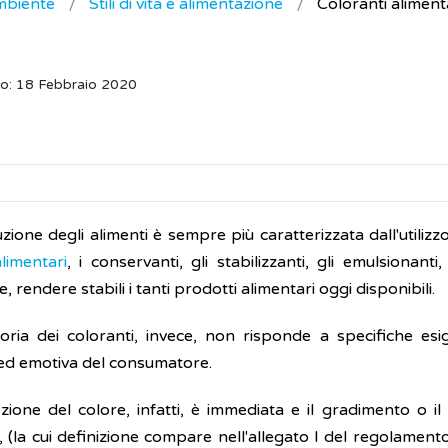
ambiente
Stili di vita e alimentazione
Coloranti aliment
o: 18 Febbraio 2020
ione degli alimenti è sempre più caratterizzata dall'utilizz
alimentari
, i conservanti, gli stabilizzanti, gli emulsionanti,
e, rendere stabili i tanti prodotti alimentari oggi disponibili.
oria dei coloranti, invece, non risponde a specifiche esi
 ed emotiva del consumatore.
zione del colore, infatti, è immediata e il gradimento o il
, (la cui definizione compare nell'allegato I del regolament