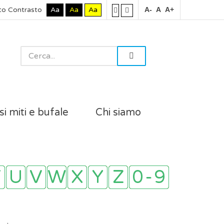
to Contrasto
Aa
Aa
Aa
A-
A
A+
si miti e bufale
Chi siamo