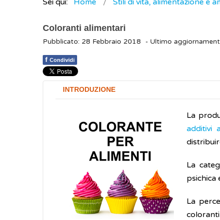
Sei qui:
Home
Stili di vita, alimentazione e 
Coloranti alimentari
Pubblicato: 28 Febbraio 2018
- Ultimo aggiornament
f
Condividi
INTRODUZIONE
La produz
additivi 
distribuir
La categ
psichica
La perce
coloranti