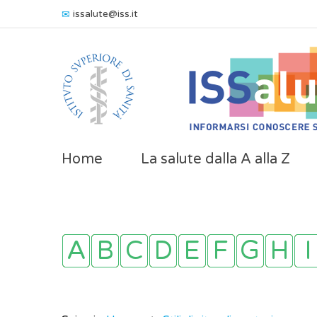
issalute@iss.it
Home
La salute dalla A alla Z