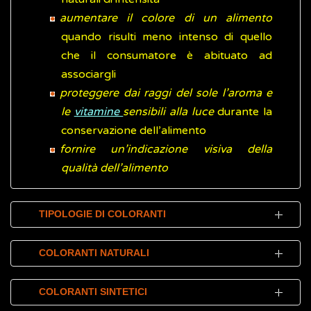
aumentare il colore di un alimento
quando risulti meno intenso di quello
che il consumatore è abituato ad
associargli
proteggere dai raggi del sole l’aroma e
le
vitamine
sensibili alla luce
durante la
conservazione dell’alimento
fornire un’indicazione visiva della
qualità dell’alimento
TIPOLOGIE DI COLORANTI
I coloranti destinati all'industria alimentare si
COLORANTI NATURALI
distinguono in base all'origine in:
Tra i diversi coloranti naturali sono presenti:
coloranti alimentari di origine naturale
,
COLORANTI SINTETICI
sono estratti in diversi modi sia da