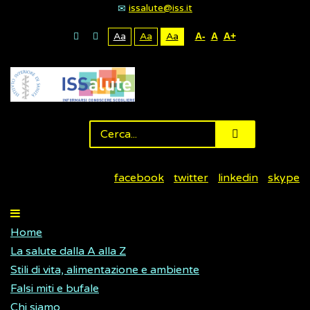
issalute@iss.it
Aa
Aa
Aa
A-
A
A+
facebook
twitter
linkedin
skype
Home
La salute dalla A alla Z
Stili di vita, alimentazione e ambiente
Falsi miti e bufale
Chi siamo