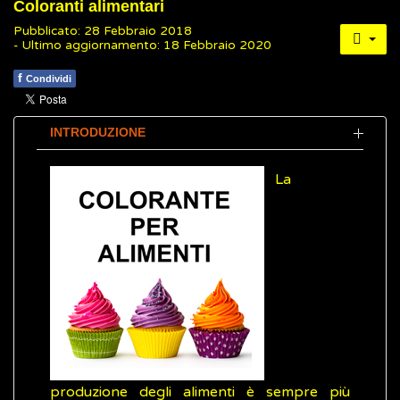
Coloranti alimentari
Pubblicato: 28 Febbraio 2018
- Ultimo aggiornamento: 18 Febbraio 2020
f
Condividi
INTRODUZIONE
La
produzione degli alimenti è sempre più