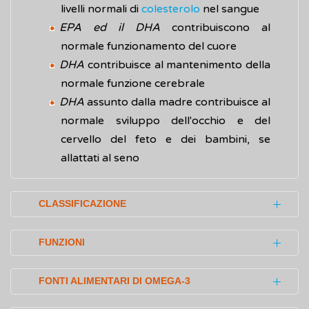
livelli normali di
colesterolo
nel sangue
EPA ed il DHA
contribuiscono al
normale funzionamento del cuore
DHA
contribuisce al mantenimento della
normale funzione cerebrale
DHA
assunto dalla madre contribuisce al
normale sviluppo dell'occhio e del
cervello del feto e dei bambini, se
allattati al seno
CLASSIFICAZIONE
Gli acidi grassi in base alla loro struttura
FUNZIONI
chimica possono essere classificati in:
Gli acidi grassi forniscono 9 chilocalorie per
acidi grassi saturi
, principalmente
FONTI ALIMENTARI DI OMEGA-3
grammo quando vengono bruciati. Quando
contenuti in alimenti di origine animale