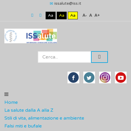
issalute@iss.it
Aa
Aa
Aa
A-
A
A+
Home
La salute dalla A alla Z
Stili di vita, alimentazione e ambiente
Falsi miti e bufale