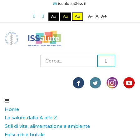
issalute@iss.it
Aa
Aa
Aa
A-
A
A+
Home
La salute dalla A alla Z
Stili di vita, alimentazione e ambiente
Falsi miti e bufale