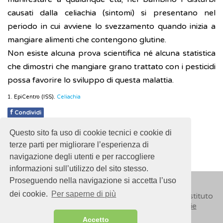
causati dalla celiachia (sintomi) si presentano nel
periodo in cui avviene lo svezzamento quando inizia a
mangiare alimenti che contengono glutine.
Non esiste alcuna prova scientifica né alcuna statistica
che dimostri che mangiare grano trattato con i pesticidi
possa favorire lo sviluppo di questa malattia.
1. EpiCentro (ISS).
Celiachia
f
Condividi
Questo sito fa uso di cookie tecnici e cookie di
Pubblicato: 04 Maggio 2018
terze parti per migliorare l’esperienza di
navigazione degli utenti e per raccogliere
informazioni sull’utilizzo del sito stesso.
Proseguendo nella navigazione si accetta l’uso
dei cookie.
Per saperne di più
© 2018
ISSalute - Sito sviluppato e gestito dall’Istituto
Superiore di Sanità (ISS) -
Disclaimer
-
Cookie
Accetto
Sitemap