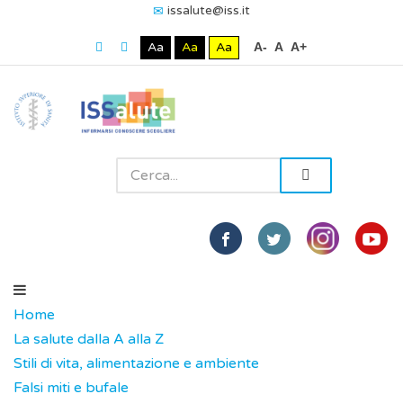
issalute@iss.it
Aa
Aa
Aa
A-
A
A+
Home
La salute dalla A alla Z
Stili di vita, alimentazione e ambiente
Falsi miti e bufale