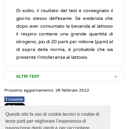
Di solito, il risultato del test è consegnato il
giorno stesso dell’esame. Se evidenzia che
dopo aver consumato la bevanda al lattosio
il respiro contiene una grande quantità di
idrogeno, più di 20 parti per milione (ppm) al
di sopra della norma, è probabile che sia
presente l’intolleranza al lattosio.
ALTRI TEST
Prossimo aggiornamento: 28 febbraio 2022
L’esame di tolleranza al lattosio eseguito sul
sangue è un test secondario, usato talvolta
f
Condividi
come supporto per l’accertamento
Questo sito fa uso di cookie tecnici e cookie di
dell’intolleranza: in questo caso, i campioni
1
1
1
1
1
Rating 2.29 (14 Votes)
terze parti per migliorare l’esperienza di
prelevati sono di sangue anziché di aria.
navigazione degli utenti e per raccogliere