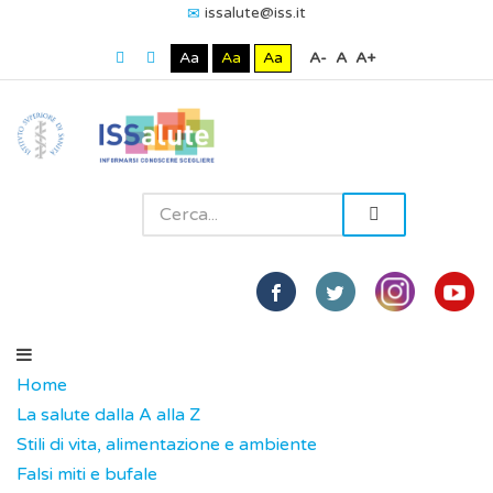
issalute@iss.it
Aa
Aa
Aa
A-
A
A+
Home
La salute dalla A alla Z
Stili di vita, alimentazione e ambiente
Falsi miti e bufale