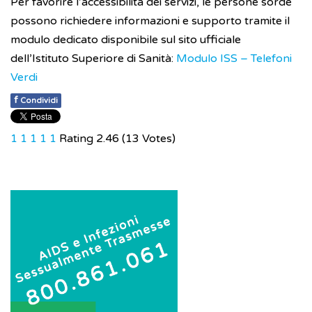
Per favorire l’accessibilità dei servizi, le persone sorde
possono richiedere informazioni e supporto tramite il
modulo dedicato disponibile sul sito ufficiale
dell’Istituto Superiore di Sanità:
Modulo ISS – Telefoni
Verdi
f
Condividi
1
1
1
1
1
Rating 2.46 (13 Votes)