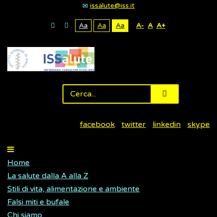
issalute@iss.it
Aa
Aa
Aa
A-
A
A+
facebook
twitter
linkedin
skype
Home
La salute dalla A alla Z
Stili di vita, alimentazione e ambiente
Falsi miti e bufale
Chi siamo