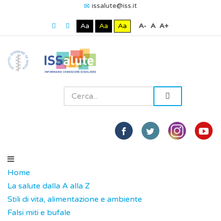
issalute@iss.it
Aa
Aa
Aa
A-
A
A+
Home
La salute dalla A alla Z
Stili di vita, alimentazione e ambiente
Falsi miti e bufale