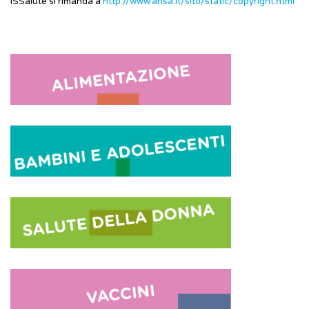
ISSalute si rimanda a
http://www.ansa.it/sito/static/copyright.html