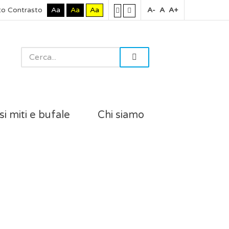
to Contrasto
Aa
Aa
Aa
A-
A
A+
si miti e bufale
Chi siamo