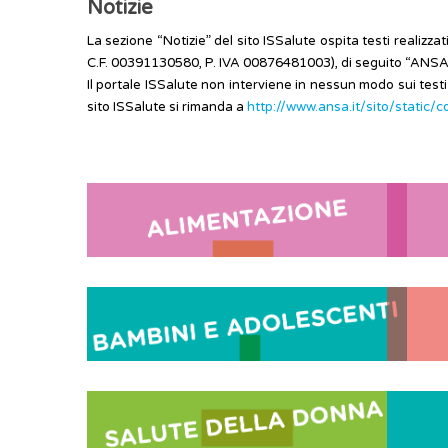
Notizie
La sezione “Notizie” del sito ISSalute ospita testi reali
C.F. 00391130580, P. IVA 00876481003), di seguito “ANSA” e
Il portale ISSalute non interviene in nessun modo sui testi
sito ISSalute si rimanda a
http://www.ansa.it/sito/static/c