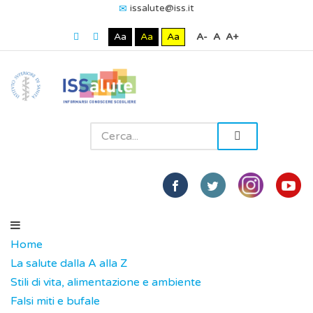
issalute@iss.it
Aa
Aa
Aa
A-
A
A+
Home
La salute dalla A alla Z
Stili di vita, alimentazione e ambiente
Falsi miti e bufale