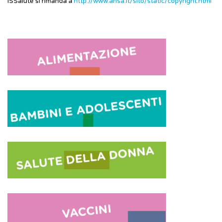
ISSalute si rimanda a
http://www.ansa.it/sito/static/copyright.html