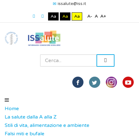
issalute@iss.it
Aa
Aa
Aa
A-
A
A+
Home
La salute dalla A alla Z
Stili di vita, alimentazione e ambiente
Falsi miti e bufale