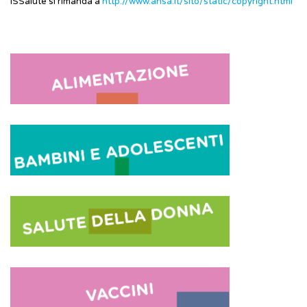
ISSalute si rimanda a
http://www.ansa.it/sito/static/copyright.html