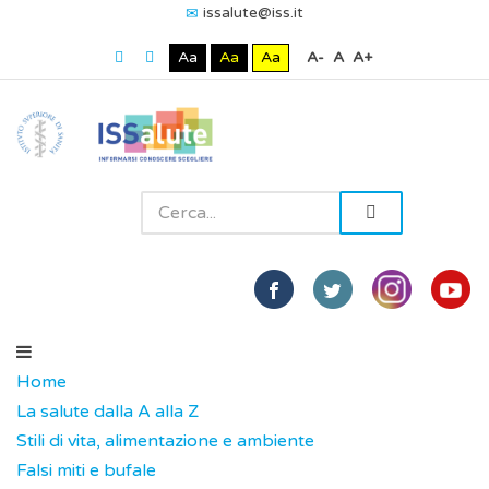
issalute@iss.it
Aa
Aa
Aa
A-
A
A+
Home
La salute dalla A alla Z
Stili di vita, alimentazione e ambiente
Falsi miti e bufale