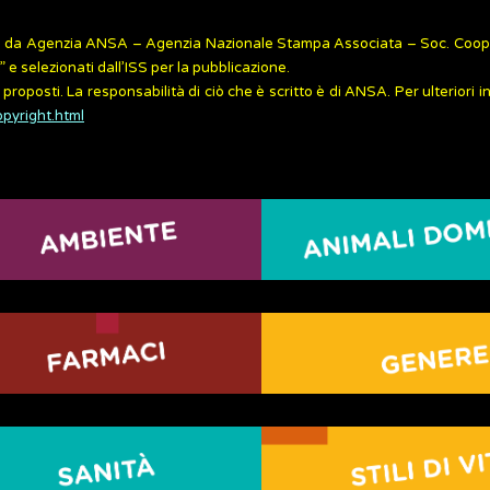
zzati da Agenzia ANSA – Agenzia Nazionale Stampa Associata – Soc. Coope
 selezionati dall’ISS per la pubblicazione.
 proposti. La responsabilità di ciò che è scritto è di ANSA. Per ulteriori 
opyright.html