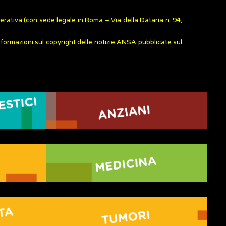
rativa (con sede legale in Roma – Via della Dataria n. 94,
informazioni sul copyright delle notizie ANSA pubblicate sul