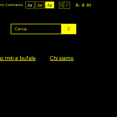
lto Contrasto
Aa
Aa
Aa
A-
A
A+
si miti e bufale
Chi siamo