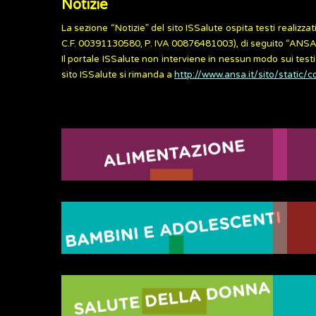
Notizie
La sezione “Notizie” del sito ISSalute ospita testi reali
C.F. 00391130580, P. IVA 00876481003), di seguito “ANSA” e
Il portale ISSalute non interviene in nessun modo sui testi
sito ISSalute si rimanda a
http://www.ansa.it/sito/static/c