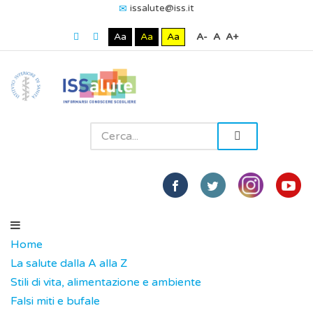
issalute@iss.it
Aa
Aa
Aa
A-
A
A+
Home
La salute dalla A alla Z
Stili di vita, alimentazione e ambiente
Falsi miti e bufale