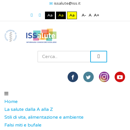
issalute@iss.it
Aa
Aa
Aa
A-
A
A+
Home
La salute dalla A alla Z
Stili di vita, alimentazione e ambiente
Falsi miti e bufale