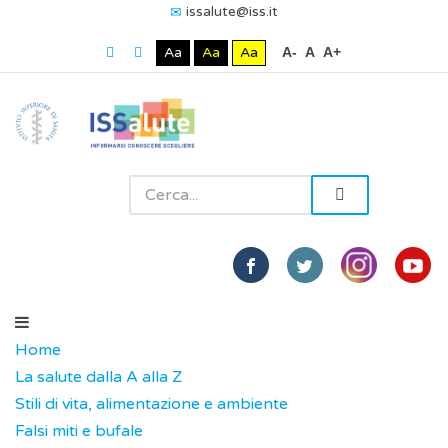
issalute@iss.it
Aa
Aa
Aa
A-
A
A+
Home
La salute dalla A alla Z
Stili di vita, alimentazione e ambiente
Falsi miti e bufale