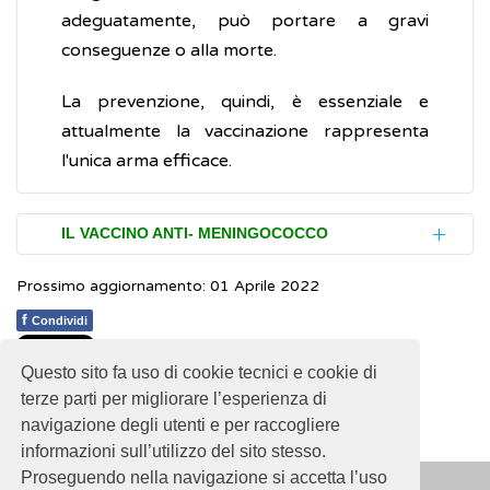
adeguatamente, può portare a gravi
conseguenze o alla morte.
La prevenzione, quindi, è essenziale e
attualmente la vaccinazione rappresenta
l'unica arma efficace.
IL VACCINO ANTI- MENINGOCOCCO
Prossimo aggiornamento: 01 Aprile 2022
Attualmente esistono tre tipi di vaccino anti-
meningococco:
f
Condividi
vaccino che protegge esclusivamente
Questo sito fa uso di cookie tecnici e cookie di
1
1
1
1
1
Rating 1.00 (4 Votes)
dal meningococco di gruppo B
,
terze parti per migliorare l’esperienza di
prevede schedule vaccinali differenti,
navigazione degli utenti e per raccogliere
per numero di dosi, a seconda dell'età di
informazioni sull’utilizzo del sito stesso.
inizio della vaccinazione. Ad esempio, nei
Proseguendo nella navigazione si accetta l’uso