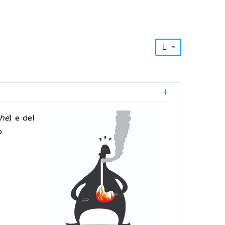
che
) e del
.