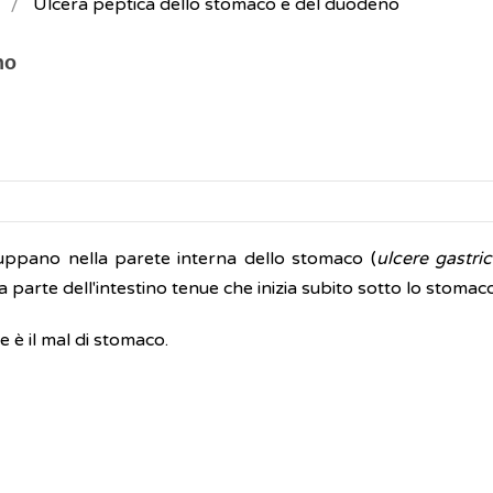
Ulcera peptica dello stomaco e del duodeno
no
luppano nella parete interna dello stomaco (
ulcere gastri
la parte dell'intestino tenue che inizia subito sotto lo stomaco
e è il mal di stomaco.