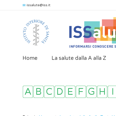
issalute@iss.it
Home
La salute dalla A alla Z