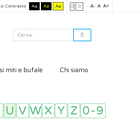
to Contrasto
Aa
Aa
Aa
A-
A
A+
si miti e bufale
Chi siamo