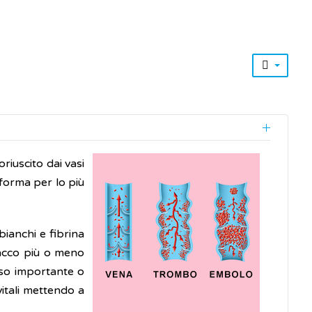
iuscito dai vasi
i forma per lo più
bianchi e fibrina
ttacco più o meno
aso importante o
itali mettendo a