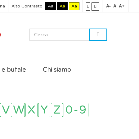
rna
Alto Contrasto
Aa
Aa
Aa
A-
A
A+
i e bufale
Chi siamo