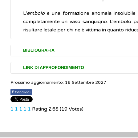
L'
embolo
è una formazione anomala insolubile i
completamente un vaso sanguigno. L'embolo può 
risultare letale per chi ne è vittima in quanto ridu
BIBLIOGRAFIA
Enciclopedia Treccani.
Embolo
LINK DI APPROFONDIMENTO
Prossimo aggiornamento: 18 Settembre 2027
Di Nisio M, van Es N, Büller HR. Deep vein thro
f
Condividi
1
1
1
1
1
Rating 2.68 (19 Votes)