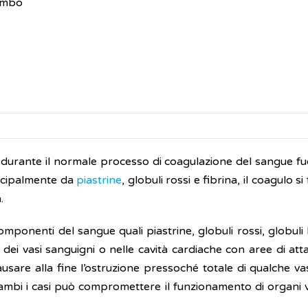
ombo
urante il normale processo di coagulazione del sangue fuor
rincipalmente da
piastrine
, globuli rossi e fibrina, il coagulo s
a.
mponenti del sangue quali piastrine, globuli rossi, globuli 
no dei vasi sanguigni o nelle cavità cardiache con aree di a
ausare alla fine l’ostruzione pressoché totale di qualche v
ambi i casi può compromettere il funzionamento di organi v