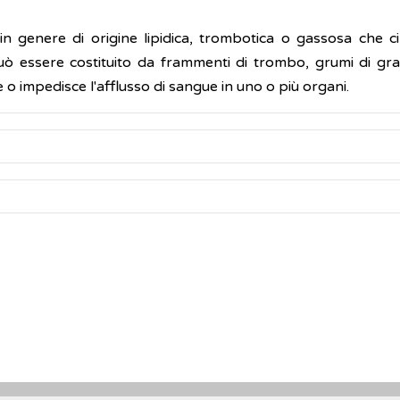
n genere di origine lipidica, trombotica o gassosa che c
essere costituito da frammenti di trombo, grumi di grass
ce o impedisce l'afflusso di sangue in uno o più organi.
mbosis and pulmonary embolism [
Sintesi
].
Lancet
. 2016; 388