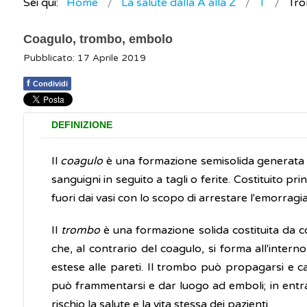
Sei qui:
Home
La salute dalla A alla Z
T
Tr
Coagulo, trombo, embolo
Pubblicato: 17 Aprile 2019
f
Condividi
DEFINIZIONE
Il
coagulo
è una formazione semisolida generata d
sanguigni in seguito a tagli o ferite. Costituito p
fuori dai vasi con lo scopo di arrestare l'emorragi
Il
trombo
è una formazione solida costituita da co
che, al contrario del coagulo, si forma all'inter
estese alle pareti. Il trombo può propagarsi e c
può frammentarsi e dar luogo ad emboli; in entr
rischio la salute e la vita stessa dei pazienti.