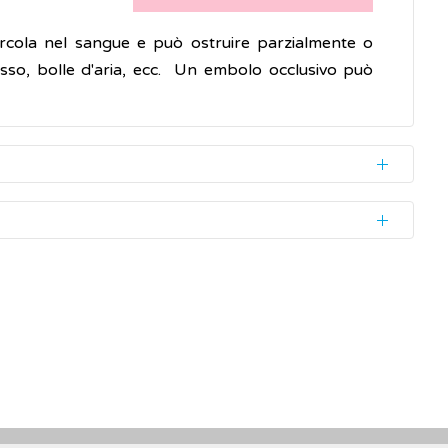
ircola nel sangue e può ostruire parzialmente o
o, bolle d'aria, ecc.
Un embolo occlusivo può
(10063): 3060–3073