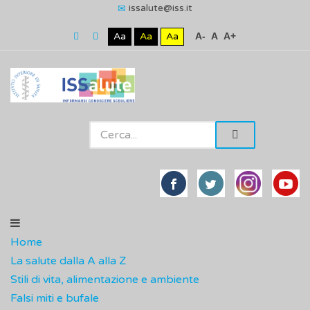
issalute@iss.it
Aa
Aa
Aa
A-
A
A+
Home
La salute dalla A alla Z
Stili di vita, alimentazione e ambiente
Falsi miti e bufale