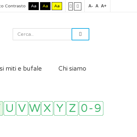
to Contrasto
Aa
Aa
Aa
A-
A
A+
si miti e bufale
Chi siamo