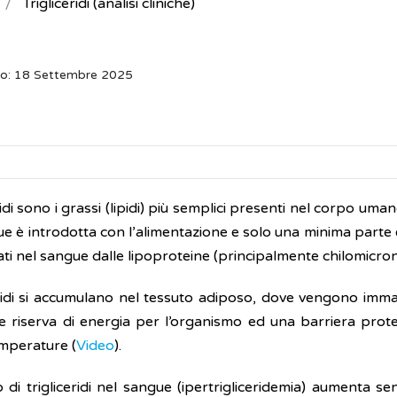
Trigliceridi (analisi cliniche)
to: 18 Settembre 2025
eridi sono i grassi (lipidi) più semplici presenti nel corpo uma
e è introdotta con l’alimentazione e solo una minima parte è
ti nel sangue dalle lipoproteine (principalmente chilomicron
ceridi si accumulano nel tessuto adiposo, dove vengono imm
le riserva di energia per l’organismo ed una barriera prote
mperature (
Video
).
 di trigliceridi nel sangue (ipertrigliceridemia) aumenta sen