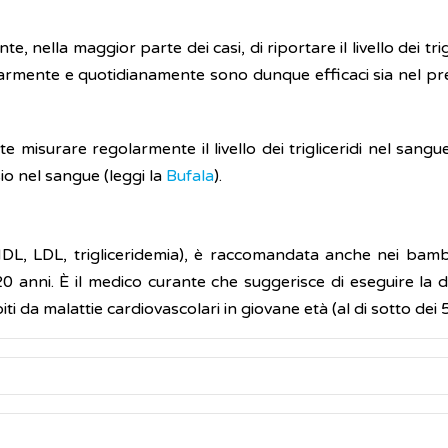
e, nella maggior parte dei casi, di riportare il livello dei trig
armente e quotidianamente sono dunque efficaci sia nel prev
e misurare regolarmente il livello dei trigliceridi nel sangu
sio nel sangue (leggi la
Bufala
).
e, HDL, LDL, trigliceridemia), è raccomandata anche nei bamb
0 anni. È il medico curante che suggerisce di eseguire la de
ti da malattie cardiovascolari in giovane età (al di sotto dei 
esto dal medico a intervalli regolari per valutare il ris