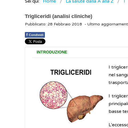
Sei qui:
Home
La salute dalla A alla Z
T
Trigliceridi (analisi cliniche)
Pubblicato: 28 Febbraio 2018
- Ultimo aggiornamen
f
Condividi
INTRODUZIONE
I triglic
nel sangu
trasporta
I trigli
principa
basse te
L'eccesso