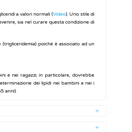
liceridi a valori normali (
Video
). Uno stile di
enire, sia nel curare questa condizione di
e (trigliceridemia) poiché è associato ad un
ini e nei ragazzi; in particolare, dovrebbe
terminazione dei lipidi nei bambini e nei i
55 anni).
ultato ottenuto cambiando lo stile di vita