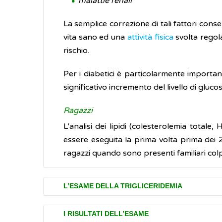
malattie renali
La semplice correzione di tali fattori consent
vita sano ed una
attività fisica
svolta regol
rischio.
Per i diabetici è particolarmente important
significativo incremento del livello di gluco
Ragazzi
L'analisi dei lipidi (colesterolemia total
essere eseguita la prima volta prima dei 2
ragazzi quando sono presenti familiari colpi
L’ESAME DELLA TRIGLICERIDEMIA
L'esame della trigliceridemia viene richi
I RISULTATI DELL’ESAME