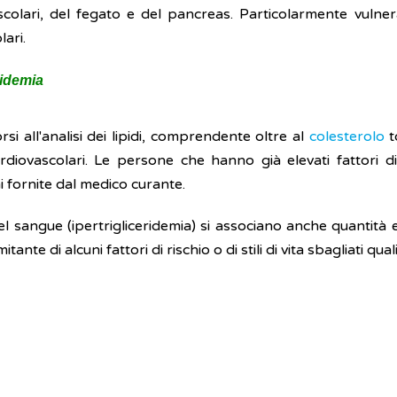
scolari, del fegato e del pancreas. Particolarmente vulner
lari.
ridemia
si all'analisi dei lipidi, comprendente oltre al
colesterolo
t
cardiovascolari. Le persone che hanno già elevati fattori 
 fornite dal medico curante.
i nel sangue (ipertrigliceridemia) si associano anche quantità 
nte di alcuni fattori di rischio o di stili di vita sbagliati qua