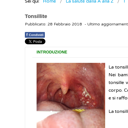
Sei qui:
Home
La salute dalla A alla Z
T
Tonsillite
Pubblicato: 28 Febbraio 2018
- Ultimo aggiornamen
f
Condividi
INTRODUZIONE
La tonsil
Nei bamb
tonsille
corpo. Co
e si raff
La tonsi