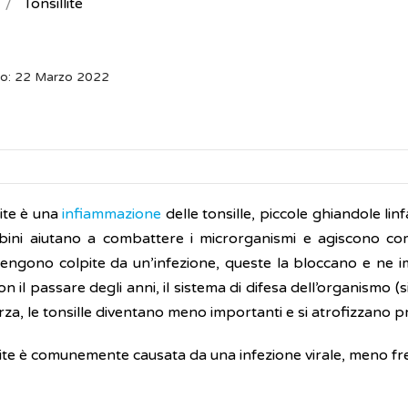
Tonsillite
to: 22 Marzo 2022
lite è una
infiammazione
delle tonsille, piccole ghiandole linf
ini aiutano a combattere i microrganismi e agiscono c
 vengono colpite da un’infezione, queste la bloccano e ne 
n il passare degli anni, il sistema di difesa dell’organismo 
orza, le tonsille diventano meno importanti e si atrofizzano
llite è comunemente causata da una infezione virale, meno f