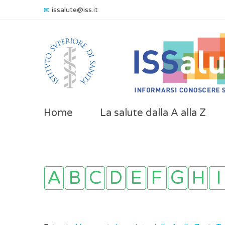
issalute@iss.it
Home
La salute dalla A alla Z