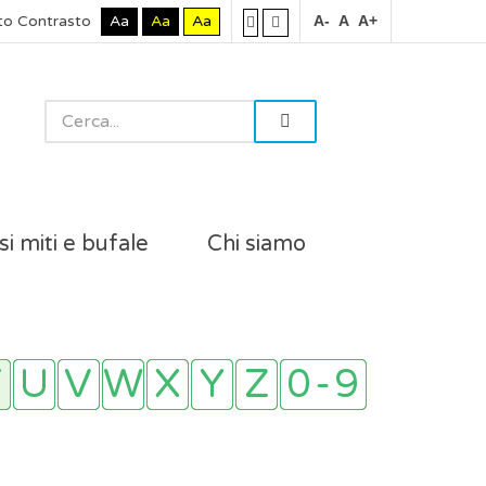
to Contrasto
Aa
Aa
Aa
A-
A
A+
si miti e bufale
Chi siamo