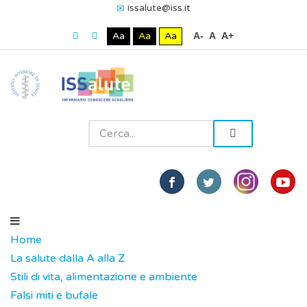
issalute@iss.it
Aa
Aa
Aa
A-
A
A+
Home
La salute dalla A alla Z
Stili di vita, alimentazione e ambiente
Falsi miti e bufale